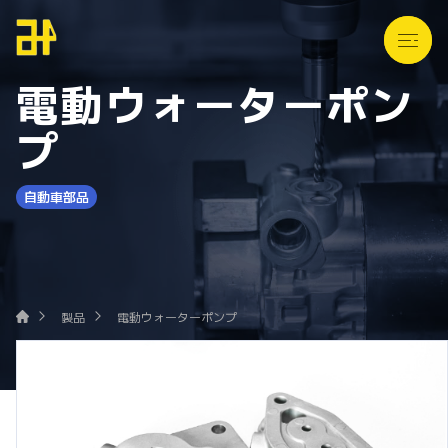
電
動
ウ
ォ
ー
タ
ー
ポ
ン
プ
会社概要
自動車部品
製品
技術
製品
電動ウォーターポンプ
ニュース